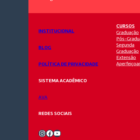
CURSOS
INSTITUCIONAL
Graduação
Pós-Gradu
Segunda
BLOG
Graduação
Extensão
Aperfeiço
POLÍTICA DE PRIVACIDADE
SISTEMA ACADÊMICO
AVA
REDES SOCIAIS
Instagram Unifacvest
Facebook Unifacvest
Youtube Unifacvest