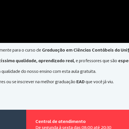
amente para o curso de
Graduação em Ciências Contábeis da Uni
tíssima qualidade, aprendizado real
, e professores que são
espe
qualidade do nosso ensino com esta aula gratuita.
ores ou se inscrever na melhor graduação
EAD
que você já viu.
Central de atendimento
De segunda à sexta das 08:00 até 20:30