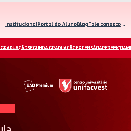
Institucional
Portal do Aluno
Blog
Fale conosco
-GRADUAÇÃO
SEGUNDA GRADUAÇÃO
EXTENSÃO
APERFEIÇOAM
ula