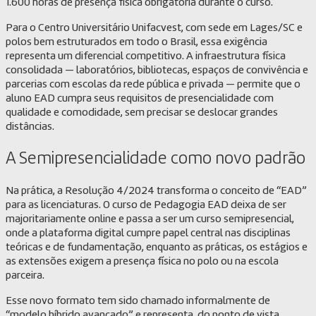
1.600 horas de presença física obrigatória durante o curso.
Para o Centro Universitário Unifacvest, com sede em Lages/SC e
polos bem estruturados em todo o Brasil, essa exigência
representa um diferencial competitivo. A infraestrutura física
consolidada — laboratórios, bibliotecas, espaços de convivência e
parcerias com escolas da rede pública e privada — permite que o
aluno EAD cumpra seus requisitos de presencialidade com
qualidade e comodidade, sem precisar se deslocar grandes
distâncias.
A Semipresencialidade como novo padrão
Na prática, a Resolução 4/2024 transforma o conceito de “EAD”
para as licenciaturas. O curso de Pedagogia EAD deixa de ser
majoritariamente online e passa a ser um curso semipresencial,
onde a plataforma digital cumpre papel central nas disciplinas
teóricas e de fundamentação, enquanto as práticas, os estágios e
as extensões exigem a presença física no polo ou na escola
parceira.
Esse novo formato tem sido chamado informalmente de
“modelo híbrido avançado” e representa, do ponto de vista