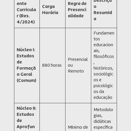
Descriçã
ente
Regra de
Carga
o
Curricula
Presenci
Horária
Resumid
r (Res.
alidade
a
4/2024)
Fundamen
tos
educacion
Núcleo I:
ais,
Estudos
filosóficos
Presencial
de
,
880 horas
ou
Formaçã
históricos,
Remoto
sociológic
o Geral
os e
(Comum)
psicológic
os da
educação
Núcleo II:
Metodolo
Estudos
gias,
de
didáticas
Aprofun
Mínimo de
específica