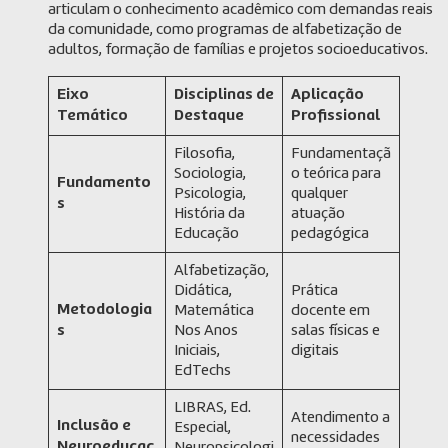
articulam o conhecimento acadêmico com demandas reais
da comunidade, como programas de alfabetização de
adultos, formação de famílias e projetos socioeducativos.
Eixo
Disciplinas de
Aplicação
Temático
Destaque
Profissional
Filosofia,
Fundamentaçã
Sociologia,
o teórica para
Fundamento
Psicologia,
qualquer
s
História da
atuação
Educação
pedagógica
Alfabetização,
Didática,
Prática
Metodologia
Matemática
docente em
s
Nos Anos
salas físicas e
Iniciais,
digitais
EdTechs
LIBRAS, Ed.
Atendimento a
Inclusão e
Especial,
necessidades
Neuroeducaç