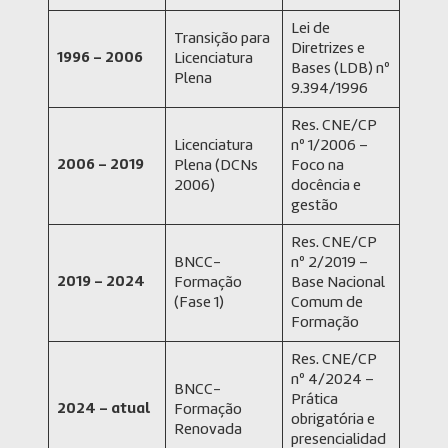
Lei de
Transição para
Diretrizes e
1996 – 2006
Licenciatura
Bases (LDB) nº
Plena
9.394/1996
Res. CNE/CP
Licenciatura
nº 1/2006 –
2006 – 2019
Plena (DCNs
Foco na
2006)
docência e
gestão
Res. CNE/CP
BNCC-
nº 2/2019 –
2019 – 2024
Formação
Base Nacional
(Fase 1)
Comum de
Formação
Res. CNE/CP
nº 4/2024 –
BNCC-
Prática
2024 – atual
Formação
obrigatória e
Renovada
presencialidad