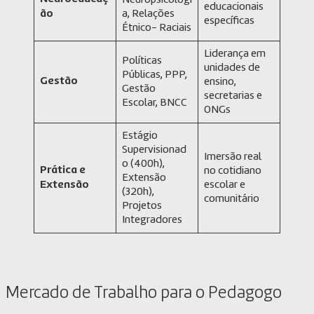
Neuropsicologi
educacionais
ão
a, Relações
específicas
Étnico- Raciais
Liderança em
Políticas
unidades de
Públicas, PPP,
Gestão
ensino,
Gestão
secretarias e
Escolar, BNCC
ONGs
Estágio
Supervisionad
Imersão real
o (400h),
Prática e
no cotidiano
Extensão
Extensão
escolar e
(320h),
comunitário
Projetos
Integradores
Mercado de Trabalho para o Pedagogo