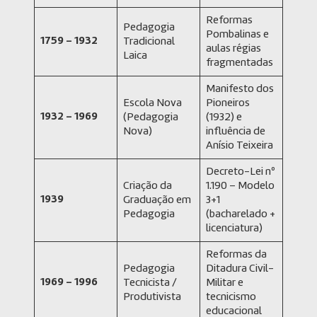
Reformas
Pedagogia
Pombalinas e
1759 – 1932
Tradicional
aulas régias
Laica
fragmentadas
Manifesto dos
Escola Nova
Pioneiros
1932 – 1969
(Pedagogia
(1932) e
Nova)
influência de
Anísio Teixeira
Decreto-Lei nº
Criação da
1.190 – Modelo
1939
Graduação em
3+1
Pedagogia
(bacharelado +
licenciatura)
Reformas da
Pedagogia
Ditadura Civil-
1969 – 1996
Tecnicista /
Militar e
Produtivista
tecnicismo
educacional