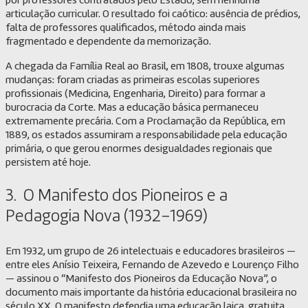
por professores contratados pelo Estado, sem nenhuma
articulação curricular. O resultado foi caótico: ausência de prédios,
falta de professores qualificados, método ainda mais
fragmentado e dependente da memorização.
A chegada da Família Real ao Brasil, em 1808, trouxe algumas
mudanças: foram criadas as primeiras escolas superiores
profissionais (Medicina, Engenharia, Direito) para formar a
burocracia da Corte. Mas a educação básica permaneceu
extremamente precária. Com a Proclamação da República, em
1889, os estados assumiram a responsabilidade pela educação
primária, o que gerou enormes desigualdades regionais que
persistem até hoje.
3. O Manifesto dos Pioneiros e a
Pedagogia Nova (1932–1969)
Em 1932, um grupo de 26 intelectuais e educadores brasileiros —
entre eles Anísio Teixeira, Fernando de Azevedo e Lourenço Filho
— assinou o “Manifesto dos Pioneiros da Educação Nova”, o
documento mais importante da história educacional brasileira no
século XX. O manifesto defendia uma educação laica, gratuita,