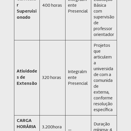
r
400 horas
ente
Básica
Supervisi
Presencial
com
supervisão
onado
de
professor
orientador
Projetos
que
articulem
a
universida
Atividade
Integralm
de com a
s de
320 horas
ente
comunida
Extensão
Presencial
de
externa,
conforme
resolução
específica
CARGA
Duração
HORÁRIA
3.200hora
—
mínima: 4