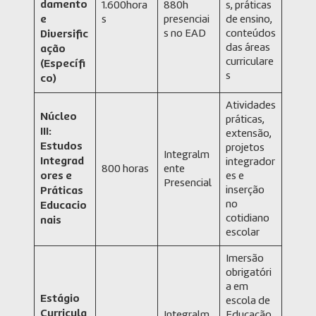
damento
1.600hora
880h
s, práticas
e
s
presenciai
de ensino,
s no EAD
conteúdos
Diversific
das áreas
ação
curriculare
(Específi
s
co)
Atividades
Núcleo
práticas,
III:
extensão,
Estudos
projetos
Integralm
Integrad
integrador
800 horas
ente
ores e
es e
Presencial
inserção
Práticas
no
Educacio
cotidiano
nais
escolar
Imersão
obrigatóri
a em
Estágio
escola de
Curricula
Integralm
Educação