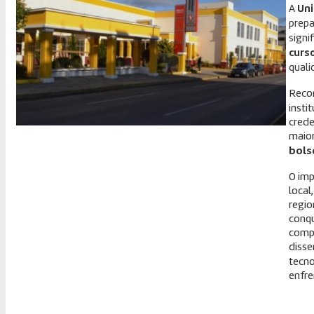
A
Uni
prepa
signi
curs
quali
Reco
insti
crede
maior
bols
O imp
local
regio
conqu
compe
disse
tecno
enfre