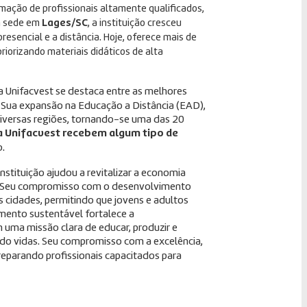
mação de profissionais altamente qualificados,
m sede em
Lages/SC
, a instituição cresceu
esencial e a distância. Hoje, oferece mais de
riorizando materiais didáticos de alta
 a Unifacvest se destaca entre as melhores
. Sua expansão na Educação a Distância (EAD),
diversas regiões, tornando-se uma das 20
a Unifacvest recebem algum tipo de
.
stituição ajudou a revitalizar a economia
o. Seu compromisso com o desenvolvimento
s cidades, permitindo que jovens e adultos
mento sustentável fortalece a
 uma missão clara de educar, produzir e
o vidas. Seu compromisso com a excelência,
preparando profissionais capacitados para