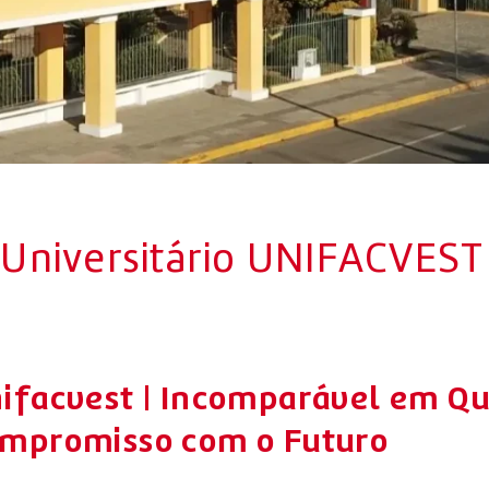
 Universitário UNIFACVEST
ifacvest | Incomparável em Qu
mpromisso com o Futuro