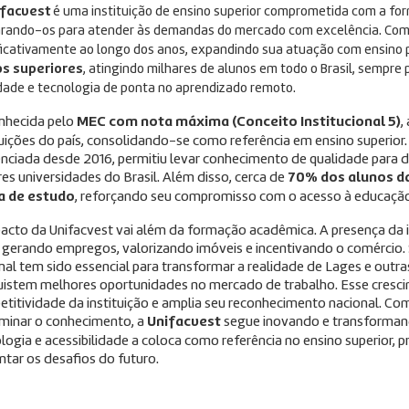
facvest
é uma instituição de ensino superior comprometida com a for
rando-os para atender às demandas do mercado com excelência. Co
ficativamente ao longo dos anos, expandindo sua atuação com ensino pr
os superiores
, atingindo milhares de alunos em todo o Brasil, sempre p
dade e tecnologia de ponta no aprendizado remoto.
nhecida pelo
MEC com nota máxima (Conceito Institucional 5)
,
tuições do país, consolidando-se como referência em ensino superior
nciada desde 2016, permitiu levar conhecimento de qualidade para 
es universidades do Brasil. Além disso, cerca de
70% dos alunos d
a de estudo
, reforçando seu compromisso com o acesso à educação
acto da Unifacvest vai além da formação acadêmica. A presença da in
, gerando empregos, valorizando imóveis e incentivando o comérci
nal tem sido essencial para transformar a realidade de Lages e outra
istem melhores oportunidades no mercado de trabalho. Esse cresci
titividade da instituição e amplia seu reconhecimento nacional. Com
minar o conhecimento, a
Unifacvest
segue inovando e transformand
logia e acessibilidade a coloca como referência no ensino superior, 
ntar os desafios do futuro.