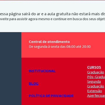
essa página sairá do ar e a aula gratuita não estará mais d
veite para assistir agora mesmo e continue em busca dos seus objet
Central de atendimento
De segunda à sexta das 08:00 até 20:30
CURSOS
INSTITUCIONAL
Graduação
Pós-Gradu
Segunda
BLOG
Graduação
Extensão
Aperfeiço
POLÍTICA DE PRIVACIDADE