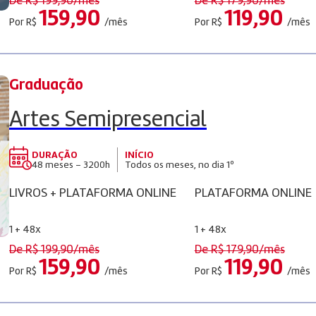
De R$
199,90
/mês
De R$
179,90
/mês
159,90
119,90
Por R$
/mês
Por R$
/mês
Graduação
Artes Semipresencial
DURAÇÃO
INÍCIO
48 meses – 3200h
Todos os meses, no dia 1º
LIVROS + PLATAFORMA ONLINE
PLATAFORMA ONLINE
1 + 48x
1 + 48x
De R$
199,90
/mês
De R$
179,90
/mês
159,90
119,90
Por R$
/mês
Por R$
/mês