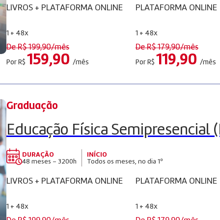
LIVROS + PLATAFORMA ONLINE
PLATAFORMA ONLINE
1 + 48x
1 + 48x
De R$
199,90
/mês
De R$
179,90
/mês
159,90
119,90
Por R$
/mês
Por R$
/mês
Graduação
Educação Física Semipresencial (
DURAÇÃO
INÍCIO
48 meses – 3200h
Todos os meses, no dia 1º
LIVROS + PLATAFORMA ONLINE
PLATAFORMA ONLINE
1 + 48x
1 + 48x