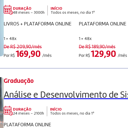
DURAÇÃO
INÍCIO
48 meses – 3000h
Todos os meses, no dia 1º
LIVROS + PLATAFORMA ONLINE
PLATAFORMA ONLINE
1 + 48x
1 + 48x
De R$
209,90
/mês
De R$
189,90
/mês
169,90
129,90
Por R$
/mês
Por R$
/mês
Graduação
Análise e Desenvolvimento de S
DURAÇÃO
INÍCIO
24 meses – 2100h
Todos os meses, no dia 1º
PLATAFORMA ONLINE