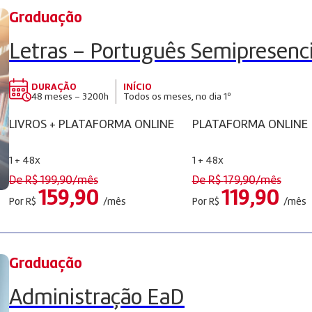
Graduação
Letras – Português Semipresenci
DURAÇÃO
INÍCIO
48 meses – 3200h
Todos os meses, no dia 1º
LIVROS + PLATAFORMA ONLINE
PLATAFORMA ONLINE
1 + 48x
1 + 48x
De R$
199,90
/mês
De R$
179,90
/mês
159,90
119,90
Por R$
/mês
Por R$
/mês
Graduação
Administração EaD