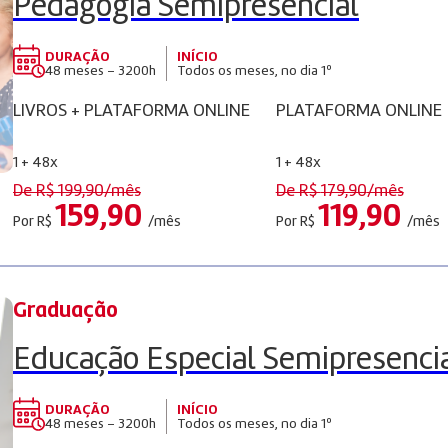
Pedagogia Semipresencial
DURAÇÃO
INÍCIO
48 meses – 3200h
Todos os meses, no dia 1º
LIVROS + PLATAFORMA ONLINE
PLATAFORMA ONLINE
1 + 48x
1 + 48x
De R$
199,90
/mês
De R$
179,90
/mês
159,90
119,90
Por R$
/mês
Por R$
/mês
Graduação
Educação Especial Semipresenci
DURAÇÃO
INÍCIO
48 meses – 3200h
Todos os meses, no dia 1º