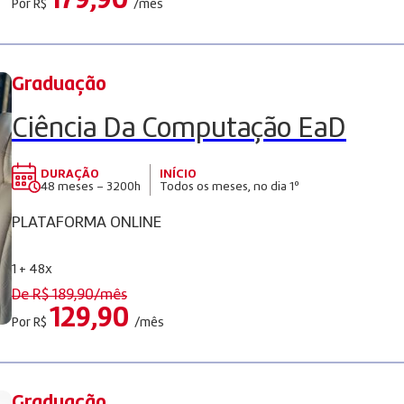
179,90
Por R$
/mês
Graduação
Ciência Da Computação EaD
DURAÇÃO
INÍCIO
48 meses – 3200h
Todos os meses, no dia 1º
PLATAFORMA ONLINE
1 + 48x
De R$
189,90
/mês
129,90
Por R$
/mês
Graduação