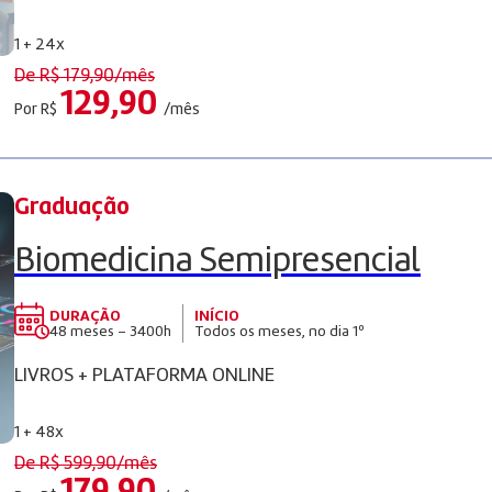
1 + 24x
De R$
179,90
/mês
129,90
Por R$
/mês
Graduação
Biomedicina Semipresencial
DURAÇÃO
INÍCIO
48 meses – 3400h
Todos os meses, no dia 1º
LIVROS + PLATAFORMA ONLINE
1 + 48x
De R$
599,90
/mês