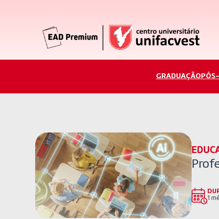
GRADUAÇÃO
PÓS
EDUC
Profe
DU
1 mê