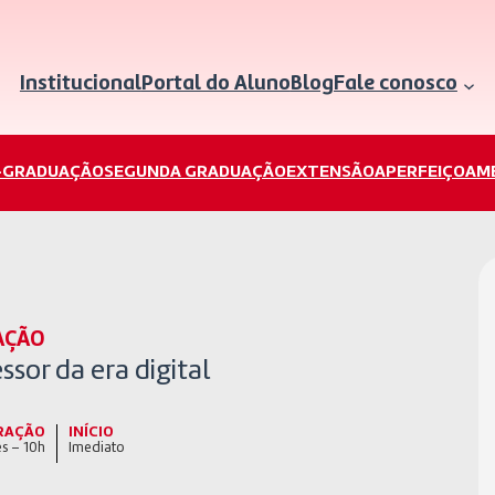
Institucional
Portal do Aluno
Blog
Fale conosco
-GRADUAÇÃO
SEGUNDA GRADUAÇÃO
EXTENSÃO
APERFEIÇOAM
AÇÃO
ssor da era digital
RAÇÃO
INÍCIO
s – 10h
Imediato