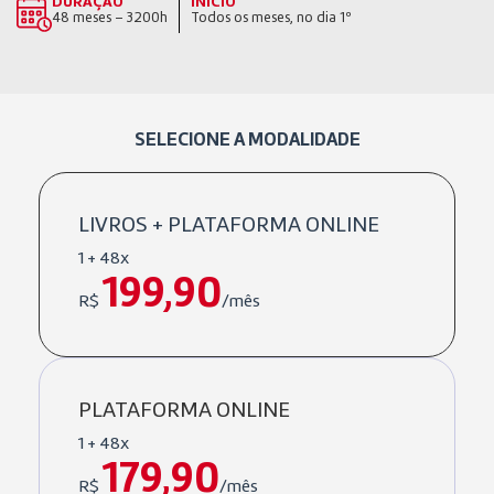
DURAÇÃO
INÍCIO
48 meses – 3200h
Todos os meses, no dia 1º
SELECIONE A MODALIDADE
LIVROS + PLATAFORMA ONLINE
1 + 48x
199,90
R$
/mês
PLATAFORMA ONLINE
1 + 48x
179,90
R$
/mês