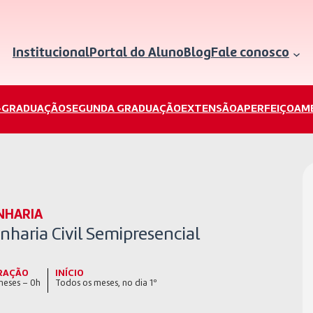
Institucional
Portal do Aluno
Blog
Fale conosco
-GRADUAÇÃO
SEGUNDA GRADUAÇÃO
EXTENSÃO
APERFEIÇOAM
NHARIA
haria Civil Semipresencial
RAÇÃO
INÍCIO
meses – 0h
Todos os meses, no dia 1º