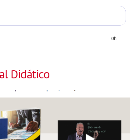
0h
l Didático