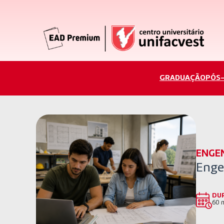
GRADUAÇÃO
PÓS
ENGE
Engen
DU
60 