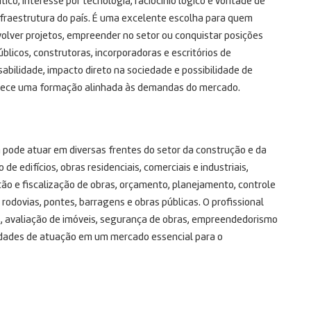
tico, interesse por tecnologia, raciocínio lógico e vontade de
nfraestrutura do país. É uma excelente escolha para quem
volver projetos, empreender no setor ou conquistar posições
licos, construtoras, incorporadoras e escritórios de
abilidade, impacto direto na sociedade e possibilidade de
erece uma formação alinhada às demandas do mercado.
 pode atuar em diversas frentes do setor da construção e da
de edifícios, obras residenciais, comerciais e industriais,
stão e fiscalização de obras, orçamento, planejamento, controle
rodovias, pontes, barragens e obras públicas. O profissional
s, avaliação de imóveis, segurança de obras, empreendedorismo
lidades de atuação em um mercado essencial para o