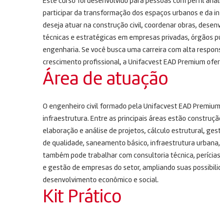
Este curso foi desenvolvido para pessoas com perfil analí
participar da transformação dos espaços urbanos e da i
deseja atuar na construção civil, coordenar obras, desen
técnicas e estratégicas em empresas privadas, órgãos púb
engenharia. Se você busca uma carreira com alta respons
crescimento profissional, a Unifacvest EAD Premium of
Área de atuação
O engenheiro civil formado pela Unifacvest EAD Premium
infraestrutura. Entre as principais áreas estão construção 
elaboração e análise de projetos, cálculo estrutural, ge
de qualidade, saneamento básico, infraestrutura urbana, 
também pode trabalhar com consultoria técnica, perícia
e gestão de empresas do setor, ampliando suas possibi
desenvolvimento econômico e social.
Kit Prático