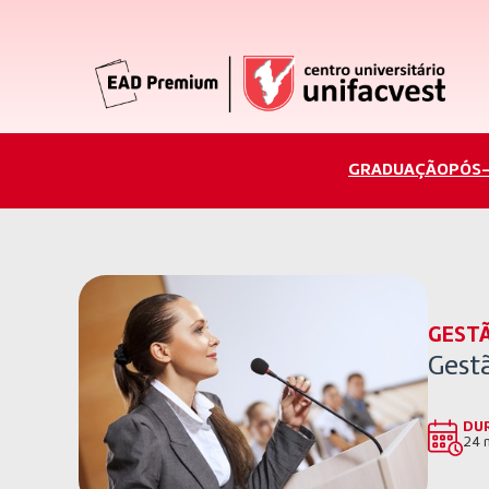
GRADUAÇÃO
PÓS
GESTÃ
Gest
DU
24 