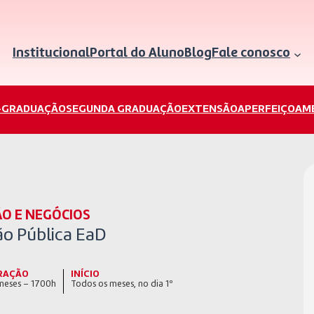
Institucional
Portal do Aluno
Blog
Fale conosco
-GRADUAÇÃO
SEGUNDA GRADUAÇÃO
EXTENSÃO
APERFEIÇOAM
O E NEGÓCIOS
ão Pública EaD
RAÇÃO
INÍCIO
meses – 1700h
Todos os meses, no dia 1º