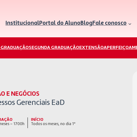
Institucional
Portal do Aluno
Blog
Fale conosco
-GRADUAÇÃO
SEGUNDA GRADUAÇÃO
EXTENSÃO
APERFEIÇOAM
O E NEGÓCIOS
ssos Gerenciais EaD
RAÇÃO
INÍCIO
meses – 1700h
Todos os meses, no dia 1º