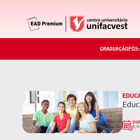
GRADUAÇÃO
PÓS
EDUC
Educ
DU
6, 9