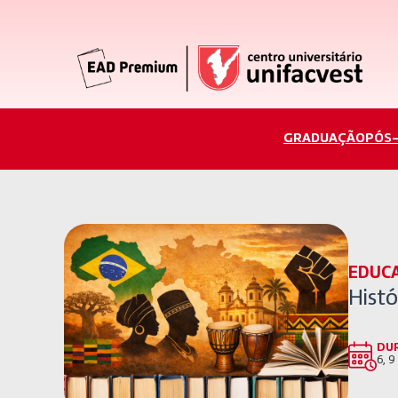
GRADUAÇÃO
PÓS
EDUC
Histó
DU
6, 9