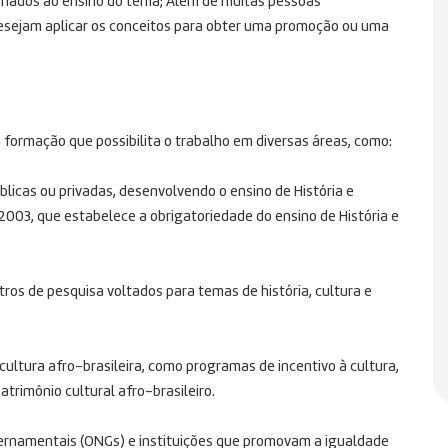
ionados ao ensino do tema; Além de muitas pessoas
desejam aplicar os conceitos para obter uma promoção ou uma
a formação que possibilita o trabalho em diversas áreas, como:
licas ou privadas, desenvolvendo o ensino de História e
/2003, que estabelece a obrigatoriedade do ensino de História e
ros de pesquisa voltados para temas de história, cultura e
ultura afro-brasileira, como programas de incentivo à cultura,
trimônio cultural afro-brasileiro.
ernamentais (ONGs) e instituições que promovam a igualdade