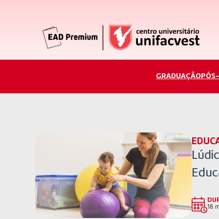
GRADUAÇÃO
PÓS
EDUC
Lúdic
Educ
DU
18 