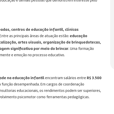
da educação e demais pessoas que demonstrem interesse pelo
vadas, centros de educação infantil, clínicas
 Entre as principais áreas de atuação estão:
educação
alização, artes visuais, organização de brinquedotecas,
gem significativa por meio do brincar
. Uma formação
, mente e emoção no processo educativo.
dade na educação infantil
encontram salários entre
R$ 3.500
 e a função desempenhada. Em cargos de coordenação
onsultorias educacionais, os rendimentos podem ser superiores,
envolvimento psicomotor como ferramentas pedagógicas.