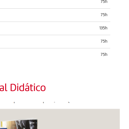
75h
75h
135h
75h
75h
l Didático