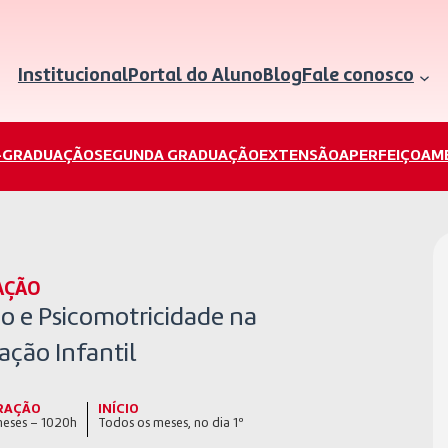
Institucional
Portal do Aluno
Blog
Fale conosco
-GRADUAÇÃO
SEGUNDA GRADUAÇÃO
EXTENSÃO
APERFEIÇOAM
AÇÃO
o e Psicomotricidade na
ação Infantil
RAÇÃO
INÍCIO
meses – 1020h
Todos os meses, no dia 1º