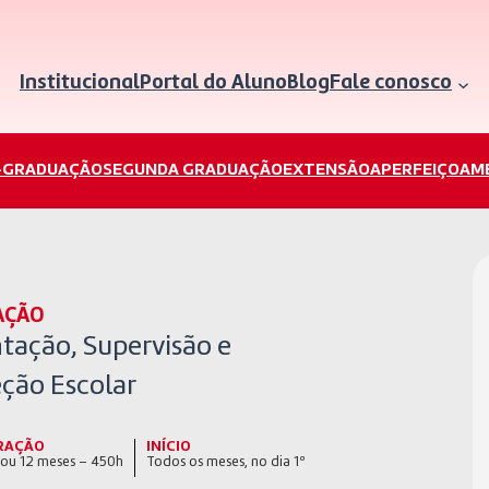
Institucional
Portal do Aluno
Blog
Fale conosco
-GRADUAÇÃO
SEGUNDA GRADUAÇÃO
EXTENSÃO
APERFEIÇOAM
AÇÃO
tação, Supervisão e
eção Escolar
RAÇÃO
INÍCIO
 ou 12 meses – 450h
Todos os meses, no dia 1º