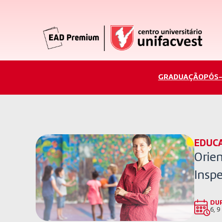
GRADUAÇÃO
PÓS
EDUC
Orien
Insp
DU
6, 9