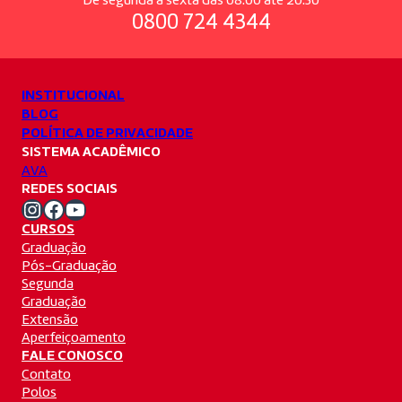
De segunda à sexta das 08:00 até 20:30
0800 724 4344
INSTITUCIONAL
BLOG
POLÍTICA DE PRIVACIDADE
SISTEMA ACADÊMICO
AVA
REDES SOCIAIS
Instagram Unifacvest
Facebook Unifacvest
Youtube Unifacvest
CURSOS
Graduação
Pós-Graduação
Segunda
Graduação
Extensão
Aperfeiçoamento
FALE CONOSCO
Contato
Polos