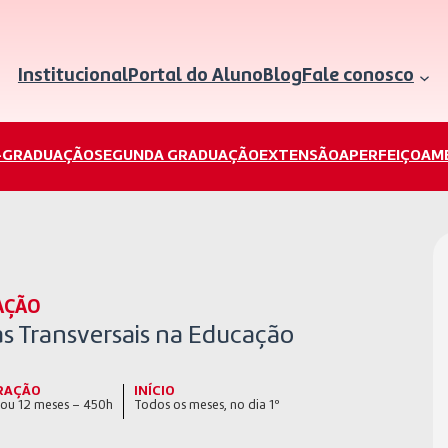
Institucional
Portal do Aluno
Blog
Fale conosco
-GRADUAÇÃO
SEGUNDA GRADUAÇÃO
EXTENSÃO
APERFEIÇOAM
AÇÃO
s Transversais na Educação
RAÇÃO
INÍCIO
 ou 12 meses – 450h
Todos os meses, no dia 1º