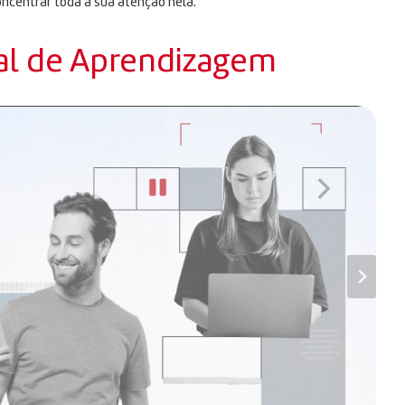
oncentrar toda a sua atenção nela.
al de Aprendizagem