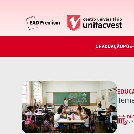
GRADUAÇÃO
PÓS
EDUC
Tema
DU
6, 9