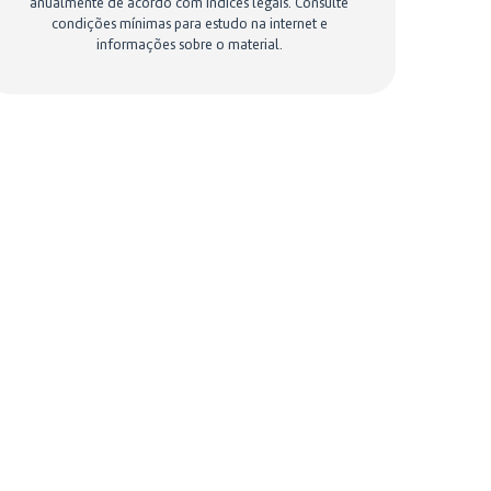
anualmente de acordo com índices legais. Consulte
condições mínimas para estudo na internet e
informações sobre o material.