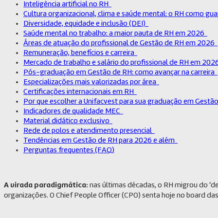
Inteligência artificial no RH
Cultura organizacional, clima e saúde mental: o RH como g
Diversidade, equidade e inclusão (DEI)
Saúde mental no trabalho: a maior pauta de RH em 2026
Áreas de atuação do profissional de Gestão de RH em 2026
Remuneração, benefícios e carreira
Mercado de trabalho e salário do profissional de RH em 20
Pós-graduação em Gestão de RH: como avançar na carreira
Especializações mais valorizadas por área
Certificações internacionais em RH
Por que escolher a Unifacvest para sua graduação em Gestã
Indicadores de qualidade MEC
Material didático exclusivo
Rede de polos e atendimento presencial
Tendências em Gestão de RH para 2026 e além
Perguntas frequentes (FAQ)
A virada paradigmática:
nas últimas décadas, o RH migrou do ‘d
organizações. O Chief People Officer (CPO) senta hoje no board d