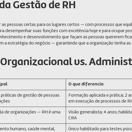
 da Gestão de RH
her as pessoas certas para os lugares certos — com processos que equili
ara desempenhar suas funções com excelência hoje e para ocupar po
conhecimento e desenvolvimento que façam as pessoas quererem ficar
com a estratégia do negócio — garantindo que a organização tenha a
a Organizacional vs. Adminis
ipal
O que diferencia
 práticas de gestão de pessoas
Formação aplicada e prática; 2 a
ações
em execução de processos de R
la de organizações — RH é uma
Visão generalista; 4 anos; habilit
CRA
nto humano, saúde mental,
Único habilitado para testes psic