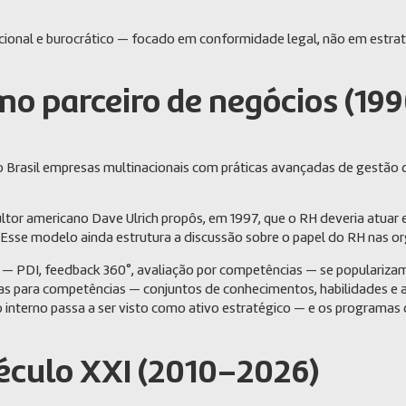
cional e burocrático — focado em conformidade legal, não em estrat
omo parceiro de negócios (19
o Brasil empresas multinacionais com práticas avançadas de gestão
ltor americano Dave Ulrich propôs, em 1997, que o RH deveria atuar e
Esse modelo ainda estrutura a discussão sobre o papel do RH nas or
 — PDI, feedback 360°, avaliação por competências — se populariza
as para competências — conjuntos de conhecimentos, habilidades e ati
o interno passa a ser visto como ativo estratégico — e os programas d
século XXI (2010–2026)