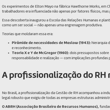
Os experimentos de Elton Mayo na fábrica Hawthorne Works, em Ch
trabalhadores era influenciada não apenas por fatores físicos, mas
Essa descoberta inaugurou a Escola das Relações Humanas e planto
como um ser social — não apenas uma engrenagem produtiva.
Teorias que moldaram essa era:
Pirâmide de necessidades de Maslow (1943):
hierarquia 
e reconhecimento.
Teoria X e Y de McGregor (1960):
dois pressupostos sobre 
responsabilidade e realização — com implicações profundas pa
A profissionalização do RH 
No Brasil, a profissionalização da Gestão de RH acompanhou a ind
legal robusto que exigiu de todas as empresas estruturas administra
O ABRH (Associação Brasileira de Recursos Humanos),
fundad