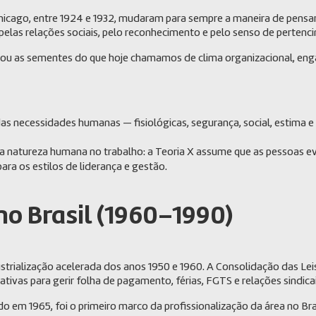
icago, entre 1924 e 1932, mudaram para sempre a maneira de pensar
 pelas relações sociais, pelo reconhecimento e pelo senso de pertenc
u as sementes do que hoje chamamos de clima organizacional, engaja
das necessidades humanas — fisiológicas, segurança, social, estima
a natureza humana no trabalho: a Teoria X assume que as pessoas e
ra os estilos de liderança e gestão.
no Brasil (1960–1990)
ustrialização acelerada dos anos 1950 e 1960. A Consolidação das Le
tivas para gerir folha de pagamento, férias, FGTS e relações sindicai
o em 1965, foi o primeiro marco da profissionalização da área no B