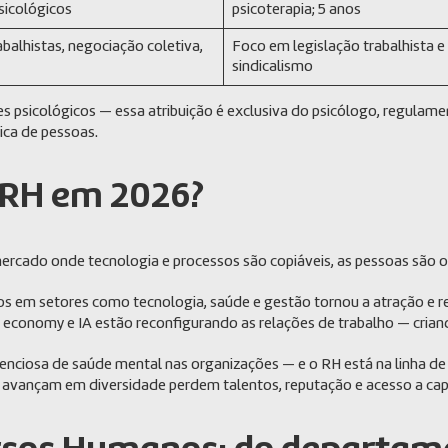
sicológicos
psicoterapia; 5 anos
balhistas, negociação coletiva,
Foco em legislação trabalhista e
sindicalismo
tes psicológicos — essa atribuição é exclusiva do psicólogo, regula
ica de pessoas.
e RH em 2026?
rcado onde tecnologia e processos são copiáveis, as pessoas são o
dos em setores como tecnologia, saúde e gestão tornou a atração e r
ig economy e IA estão reconfigurando as relações de trabalho — cr
lenciosa de saúde mental nas organizações — e o RH está na linha d
avançam em diversidade perdem talentos, reputação e acesso a capit