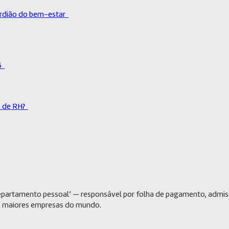
uardião do bem-estar
26
o de RH?
epartamento pessoal’ — responsável por folha de pagamento, admiss
as maiores empresas do mundo.