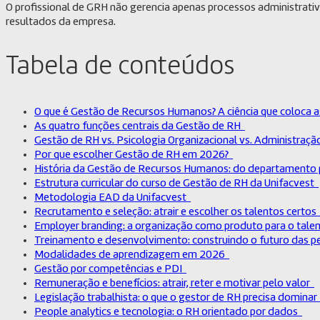
O profissional de GRH não gerencia apenas processos administrativo
resultados da empresa.
Tabela de conteúdos
O que é Gestão de Recursos Humanos? A ciência que coloca 
As quatro funções centrais da Gestão de RH
Gestão de RH vs. Psicologia Organizacional vs. Administraç
Por que escolher Gestão de RH em 2026?
História da Gestão de Recursos Humanos: do departamento 
Estrutura curricular do curso de Gestão de RH da Unifacvest
Metodologia EAD da Unifacvest
Recrutamento e seleção: atrair e escolher os talentos certo
Employer branding: a organização como produto para o tal
Treinamento e desenvolvimento: construindo o futuro das 
Modalidades de aprendizagem em 2026
Gestão por competências e PDI
Remuneração e benefícios: atrair, reter e motivar pelo valor
Legislação trabalhista: o que o gestor de RH precisa domina
People analytics e tecnologia: o RH orientado por dados