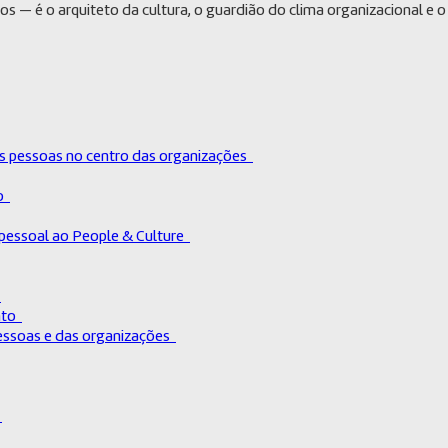
s — é o arquiteto da cultura, o guardião do clima organizacional e 
as pessoas no centro das organizações
ão
pessoal ao People & Culture
s
ento
pessoas e das organizações
r