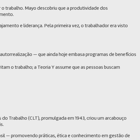
 o trabalho. Mayo descobriu que a produtividade dos
imento.
mento e liderança. Pela primeira vez, o trabalhador era visto
 e autorrealização — que ainda hoje embasa programas de benefícios
vitam o trabalho; a Teoria Y assume que as pessoas buscam
is do Trabalho (CLT), promulgada em 1943, criou um arcabouço
s.
rasil — promovendo práticas, ética e conhecimento em gestão de