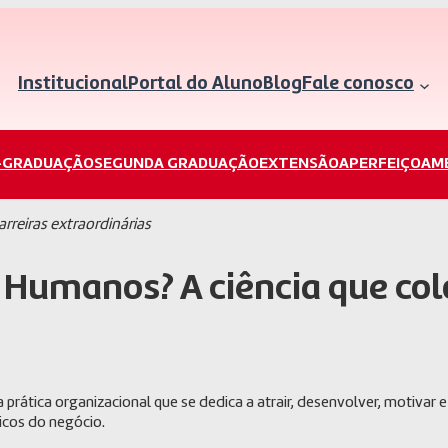
Institucional
Portal do Aluno
Blog
Fale conosco
-GRADUAÇÃO
SEGUNDA GRADUAÇÃO
EXTENSÃO
APERFEIÇOAM
rreiras extraordinárias
 Humanos? A ciência que col
rática organizacional que se dedica a atrair, desenvolver, motiva
icos do negócio.