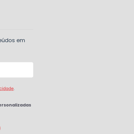
teúdos em
acidade
.
ersonalizadas