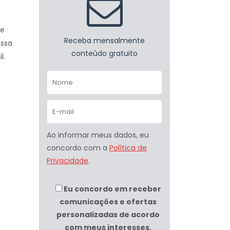
de
Receba mensalmente
Essa
conteúdo gratuito
l.
Ao informar meus dados, eu
concordo com a
Política de
Privacidade
.
Eu concordo em receber
comunicações e ofertas
personalizadas de acordo
com meus interesses.