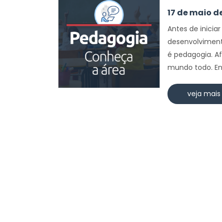
17 de maio d
Antes de inic
desenvolvimento
é pedagogia. Af
mundo todo. Ent
veja mais