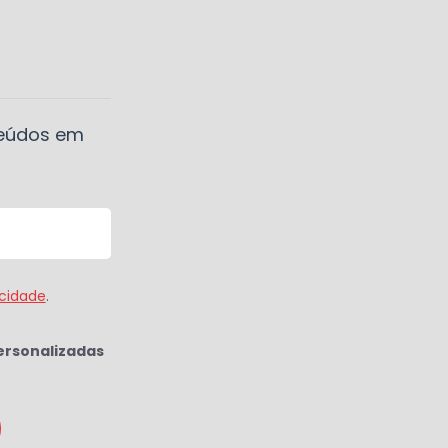
teúdos em
acidade
.
ersonalizadas