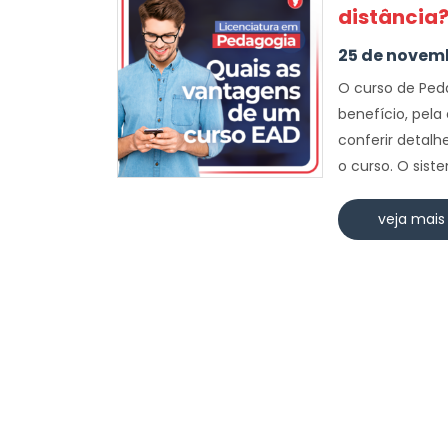
distância
25 de novem
O curso de Peda
benefício, pel
conferir detalh
o curso. O sist
veja mais