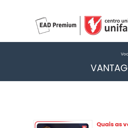
Voc
VANTAGE
Quais as 