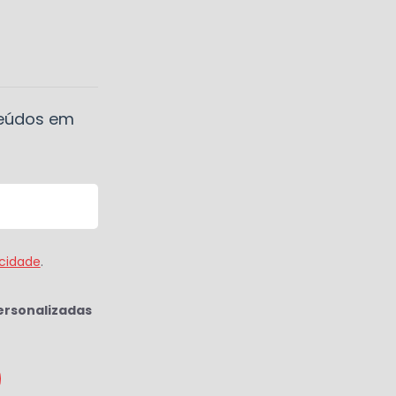
teúdos em
acidade
.
ersonalizadas