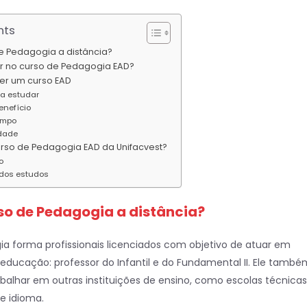
nts
e Pedagogia a distância?
r no curso de Pedagogia EAD?
er um curso EAD
ra estudar
enefício
empo
dade
urso de Pedagogia EAD da Unifacvest?
o
dos estudos
so de Pedagogia a distância?
a forma profissionais licenciados com objetivo de atuar em
 educação: professor do Infantil e do Fundamental II. Ele també
balhar em outras instituições de ensino, como escolas técnicas
de idioma.