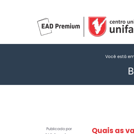
Você está e
B
Quais as v
Publicado por