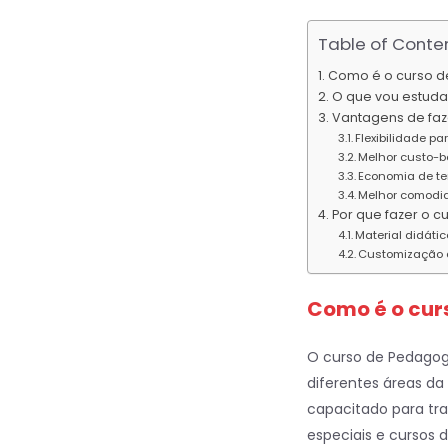
Table of Conte
Como é o curso d
O que vou estuda
Vantagens de faz
Flexibilidade pa
Melhor custo-b
Economia de t
Melhor comodi
Por que fazer o c
Material didátic
Customização 
Como é o cur
O curso de Pedagogi
diferentes áreas da
capacitado para tra
especiais e cursos 