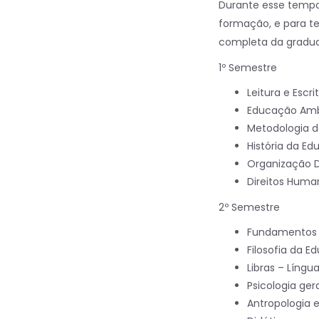
Durante esse tempo,
formação, e para te
completa da gradua
1º Semestre
Leitura e Escri
Educação Amb
Metodologia d
História da E
Organização D
Direitos Huma
2º Semestre
Fundamentos 
Filosofia da 
Libras – Língua
Psicologia ge
Antropologia 