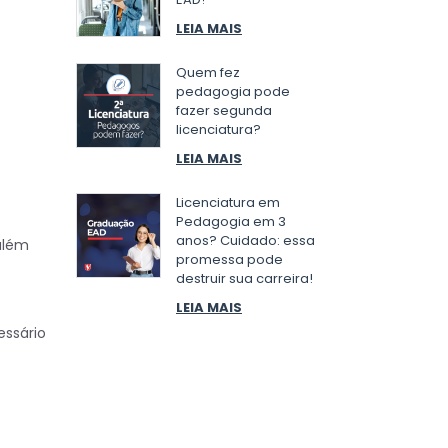
LEIA MAIS
Quem fez
pedagogia pode
fazer segunda
licenciatura?
LEIA MAIS
Licenciatura em
Pedagogia em 3
anos? Cuidado: essa
além
promessa pode
destruir sua carreira!
LEIA MAIS
essário