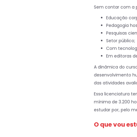
Sem contar com a po
Educação corp
Pedagogia hosp
Pesquisas cien
Setor público;
Com tecnologi
Em editoras de 
A dinâmica do curso
desenvolvimento hum
das atividades avali
Essa licenciatura t
mínima de 3.200 hor
estudar por, pelo m
O que vou es