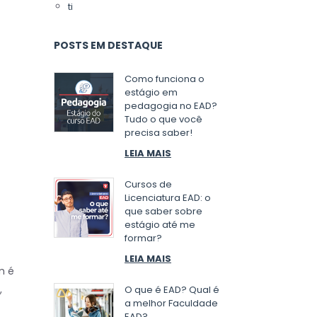
ti
POSTS EM DESTAQUE
Como funciona o
estágio em
pedagogia no EAD?
Tudo o que você
precisa saber!
LEIA MAIS
Cursos de
Licenciatura EAD: o
que saber sobre
estágio até me
formar?
LEIA MAIS
m é
,
O que é EAD? Qual é
a melhor Faculdade
EAD?