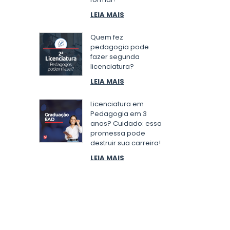
LEIA MAIS
Quem fez
pedagogia pode
fazer segunda
licenciatura?
LEIA MAIS
Licenciatura em
Pedagogia em 3
anos? Cuidado: essa
promessa pode
destruir sua carreira!
LEIA MAIS