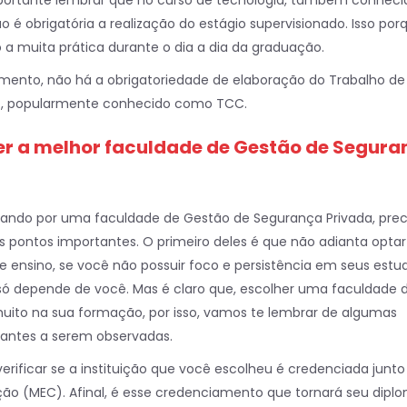
importante lembrar que no curso de tecnologia, também conheci
 é obrigatória a realização do estágio supervisionado. Isso porq
 a muita prática durante o dia a dia da graduação.
nto, não há a obrigatoriedade de elaboração do Trabalho de
o, popularmente conhecido como TCC.
r a melhor faculdade de Gestão de Segura
urando por uma
faculdade de Gestão de Segurança Privada
, pre
ns pontos importantes. O primeiro deles é que não adianta optar
de ensino, se você não possuir foco e persistência em seus estu
 só depende de você. Mas é claro que, escolher uma faculdade 
uito na sua formação, por isso, vamos te lembrar de algumas
antes a serem observadas.
verificar se a instituição que você escolheu é credenciada junto
ção (MEC). Afinal, é esse credenciamento que tornará seu dipl