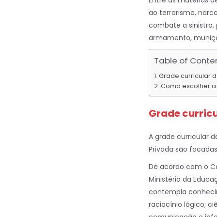
Entre as matérias 
ao terrorismo, narco
combate a sinistro,
armamento, munições
Table of Conte
Grade curricular 
Como escolher a 
Grade curric
A grade curricular 
Privada são focadas 
De acordo com o Ca
Ministério da Educa
contempla conhecim
raciocínio lógico; 