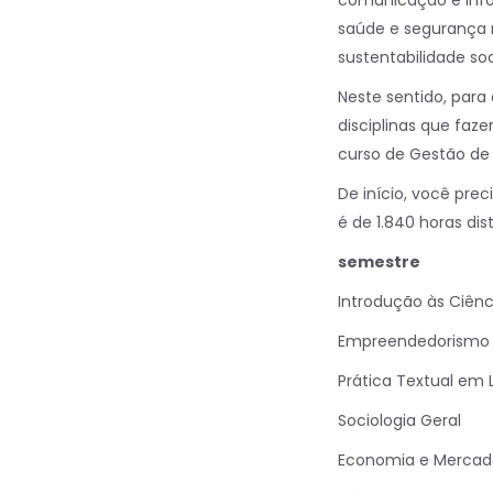
comunicação e infor
saúde e segurança n
sustentabilidade soc
Neste sentido, par
disciplinas que faz
curso de Gestão de
De início, você pre
é de 1.840 horas dis
semestre
Introdução às Ciênc
Empreendedorismo
Prática Textual em 
Sociologia Geral
Economia e Merca