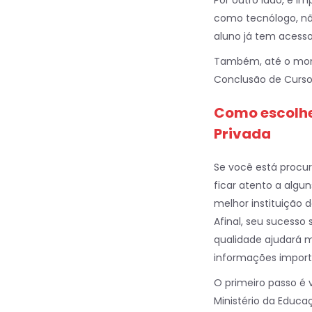
Por outro lado, é 
como tecnólogo, não
aluno já tem acesso
Também, até o mome
Conclusão de Curs
Como escolhe
Privada
Se você está proc
ficar atento a algu
melhor instituição 
Afinal, seu sucesso
qualidade ajudará m
informações import
O primeiro passo é 
Ministério da Educa