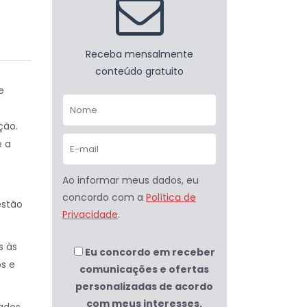
Receba mensalmente
conteúdo gratuito
e
ção.
e a
Ao informar meus dados, eu
concordo com a
Política de
estão
Privacidade
.
s às
Eu concordo em receber
os e
comunicações e ofertas
personalizadas de acordo
com meus interesses.