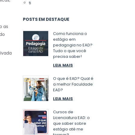
icas;
ti
POSTS EM DESTAQUE
o as
Como funciona o
 do
estágio em
pedagogia no EAD?
Tudo o que você
rivada
precisa saber!
LEIA MAIS
O que é EAD? Qual é
a melhor Faculdade
EAD?
LEIA MAIS
Cursos de
Licenciatura EAD: o
que saber sobre
estágio até me
formar?