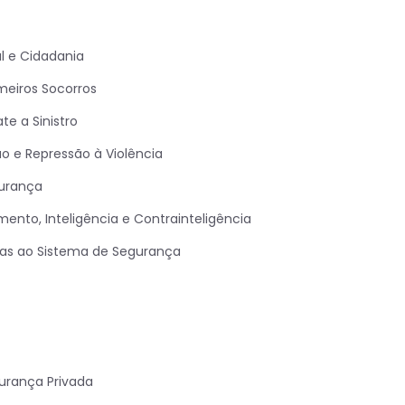
 e Cidadania
imeiros Socorros
e a Sinistro
o e Repressão à Violência
urança
nto, Inteligência e Contrainteligência
das ao Sistema de Segurança
urança Privada