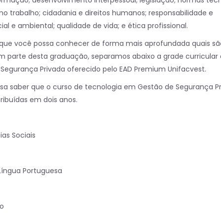
mação; desenvolvimento interpessoal; legislação; normas técn
o trabalho; cidadania e direitos humanos; responsabilidade e
ial e ambiental; qualidade de vida; e ética profissional.
a que você possa conhecer de forma mais aprofundada quais sã
em parte desta graduação, separamos abaixo a grade curricular
 Segurança Privada oferecido pelo EAD Premium Unifacvest.
cisa saber que o curso de tecnologia em Gestão de Segurança P
tribuídas em dois anos.
ias Sociais
Língua Portuguesa
do