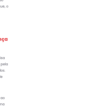
do
ue, o
nça
cisa
 pela
dos.
de
 ao
oma