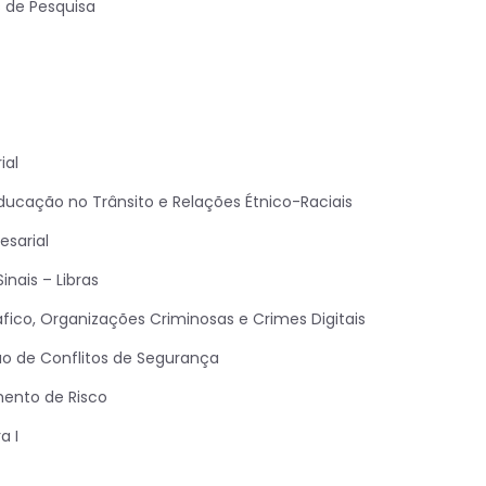
 de Pesquisa
ial
ducação no Trânsito e Relações Étnico-Raciais
sarial
Sinais – Libras
áfico, Organizações Criminosas e Crimes Digitais
o de Conflitos de Segurança
mento de Risco
a I