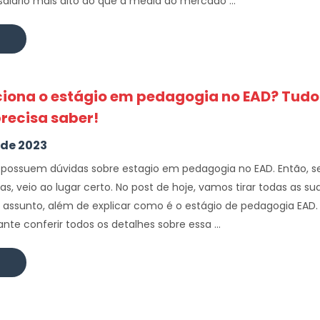
alário mais alto do que a média do mercado ...
iona o estágio em pedagogia no EAD? Tudo
recisa saber!
 de 2023
 possuem dúvidas sobre estagio em pedagogia no EAD. Então, s
s, veio ao lugar certo. No post de hoje, vamos tirar todas as su
 assunto, além de explicar como é o estágio de pedagogia EAD.
ante conferir todos os detalhes sobre essa ...