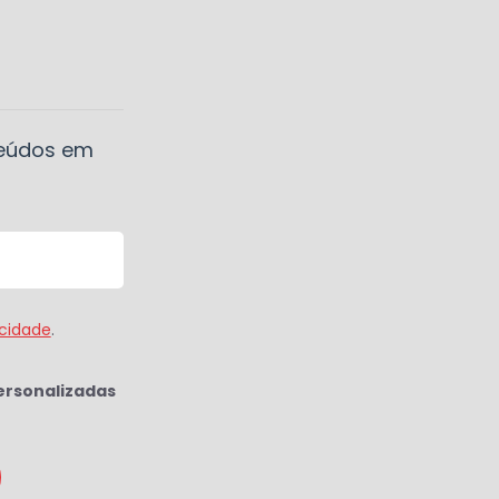
teúdos em
acidade
.
ersonalizadas