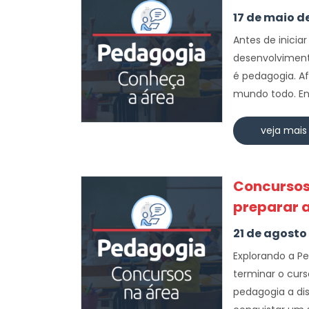
17 de maio d
Antes de inic
desenvolvimento
é pedagogia. Af
mundo todo. Ent
veja mais
Concursos
preparar 
21 de agosto
Explorando a P
terminar o curs
pedagogia a dis