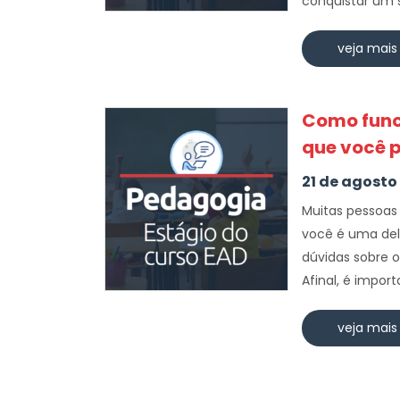
conquistar um s
veja mais
Como func
que você p
21 de agosto
Muitas pessoas
você é uma dela
dúvidas sobre o
Afinal, é import
veja mais