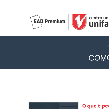
COMO
O que é p