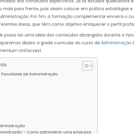
tados aos conteúdos específicos. Já os estudos qualitativos 
mais para frente, pois visam colocar em prática estratégias e
dministração. Por fim, a formação complementar encerra o cu
erentes áreas, que têm como objetivo enriquecer o perfil profis
cê possa ter uma ideia dos conteúdos abrangidos durante a fac
eparamos abaixo a grade curricular do curso de
Administração 
Premium Unifacvest.
nts
– Faculdade de Administração
Administração
ministração – Como administrar uma empresa