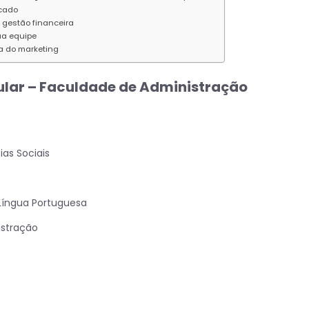
cado
gestão financeira
ua equipe
a do marketing
ular – Faculdade de Administração
ias Sociais
Língua Portuguesa
istração