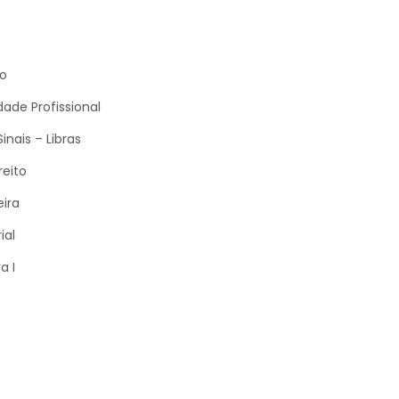
o
dade Profissional
Sinais – Libras
reito
ira
ial
a I