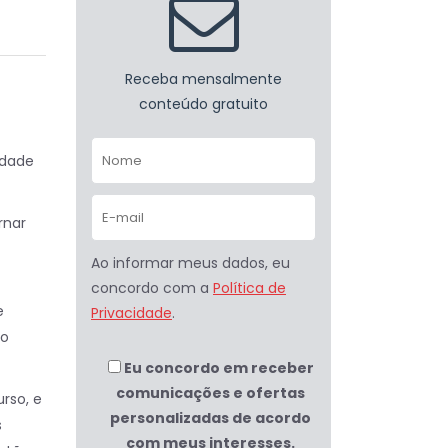
Receba mensalmente
conteúdo gratuito
ldade
rnar
Ao informar meus dados, eu
concordo com a
Política de
e
Privacidade
.
ão
Eu concordo em receber
comunicações e ofertas
rso, e
personalizadas de acordo
s
com meus interesses.