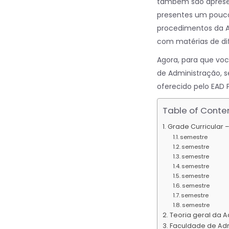
também são apresen
presentes um pouco 
procedimentos da A
com matérias de dif
Agora, para que vo
de Administração, s
oferecido pelo EAD 
Table of Conte
Grade Curricular 
semestre
semestre
semestre
semestre
semestre
semestre
semestre
semestre
Teoria geral da 
Faculdade de Ad