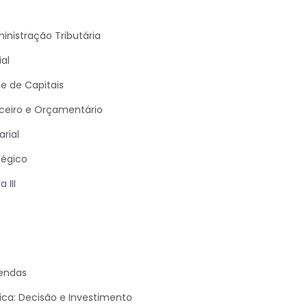
nistração Tributária
al
e de Capitais
ceiro e Orçamentário
rial
tégico
 III
endas
ca: Decisão e Investimento