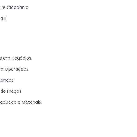
 e Cidadania
 II
os em Negócios
a e Operações
nanças
de Preços
rodução e Materiais