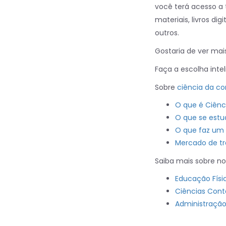
você terá acesso a 
materiais, livros di
outros.
Gostaria de ver m
Faça a escolha int
Sobre
ciência da c
O que é Ciên
O que se est
O que faz um 
Mercado de tr
Saiba mais sobre n
Educação Físi
Ciências Cont
Administração