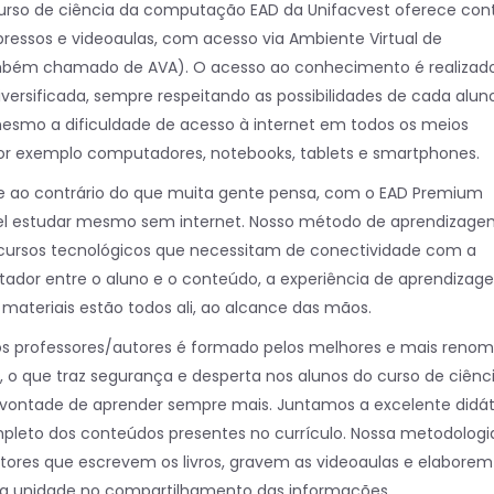
urso de ciência da computação EAD da Unifacvest oferece co
mpressos e videoaulas, com acesso via Ambiente Virtual de
bém chamado de AVA). O acesso ao conhecimento é realizad
iversificada, sempre respeitando as possibilidades de cada aluno
esmo a dificuldade de acesso à internet em todos os meios
or exemplo computadores, notebooks, tablets e smartphones.
ue ao contrário do que muita gente pensa, com o EAD Premium
vel estudar mesmo sem internet. Nosso método de aprendizag
ecursos tecnológicos que necessitam de conectividade com a
mitador entre o aluno e o conteúdo, a experiência de aprendizag
 materiais estão todos ali, ao alcance das mãos.
s professores/autores é formado pelos melhores e mais reno
ís, o que traz segurança e desperta nos alunos do curso de ciênc
ontade de aprender sempre mais. Juntamos a excelente didát
leto dos conteúdos presentes no currículo. Nossa metodologi
autores que escrevem os livros, gravem as videoaulas e elaborem
 a unidade no compartilhamento das informações.