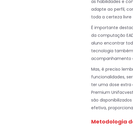
as habilidades e co
adapte ao perfil, 
toda a certeza livre
É importante desta
da computação EAD 
aluno encontrar to
tecnologia também 
acompanhamento do h
Mas, é preciso lem
funcionalidades, se
ter uma dose extra 
Premium Unifacvest 
são disponibilizad
efetiva, proporci
Metodologia d