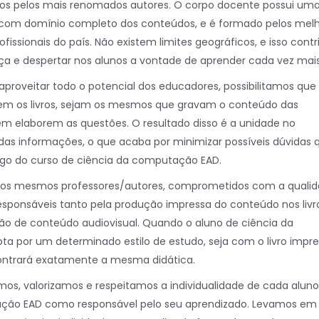
os pelos mais renomados autores. O corpo docente possui um
, com domínio completo dos conteúdos, e é formado pelos melh
fissionais do país. Não existem limites geográficos, e isso contr
ça e despertar nos alunos a vontade de aprender cada vez mais
 aproveitar todo o potencial dos educadores, possibilitamos que
em os livros, sejam os mesmos que gravam o conteúdo das
m elaborem as questões. O resultado disso é a unidade no
as informações, o que acaba por minimizar possíveis dúvidas 
ngo do curso de ciência da computação EAD.
, os mesmos professores/autores, comprometidos com a quali
sponsáveis tanto pela produção impressa do conteúdo nos livr
ão de conteúdo audiovisual. Quando o aluno de ciência da
a por um determinado estilo de estudo, seja com o livro impr
contrará exatamente a mesma didática.
s, valorizamos e respeitamos a individualidade de cada aluno
ção EAD como responsável pelo seu aprendizado. Levamos em