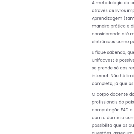
A metodologia do c
através de livros i
Aprendizagem (tam
maneira prática e d
considerando até m
eletrônicos como p
E fique sabendo, q
Unifacvest é possí
se prende só aos r
internet. Não há li
completa, já que os
O corpo docente do
profissionais do pa
computação EAD a v
com o domínio comp
possibilita que os 
questões, assegura