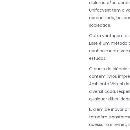
diploma e/ou certi
Unifacvest tem a v
aprendizado, busca
sociedade.
Outra vantagem é o
Esse é um método q
conhecimento vem a
estudos.
O curso de ciência
contém livros impre
Ambiente Virtual d
diversificada, resp
qualquer dificuldad
E, além de inovar o
também transformou
acessar a internet, 