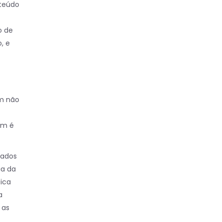
nteúdo
o de
, e
em não
em é
mados
ia da
ica
a
 as