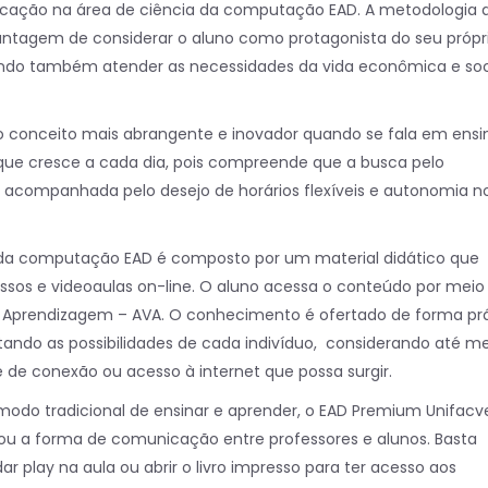
ficação na área de ciência da computação EAD. A metodologia 
antagem de considerar o aluno como protagonista do seu própr
ndo também atender as necessidades da vida econômica e soc
 conceito mais abrangente e inovador quando se fala em ensi
ue cresce a cada dia, pois compreende que a busca pelo
companhada pelo desejo de horários flexíveis e autonomia n
 da computação EAD é composto por um material didático que
ssos e videoaulas on-line. O aluno acessa o conteúdo por meio
e Aprendizagem – AVA. O conhecimento é ofertado de forma prá
eitando as possibilidades de cada indivíduo, considerando até 
e de conexão ou acesso à internet que possa surgir.
 modo tradicional de ensinar e aprender, o EAD Premium Unifacv
 a forma de comunicação entre professores e alunos. Basta
dar play na aula ou abrir o livro impresso para ter acesso aos