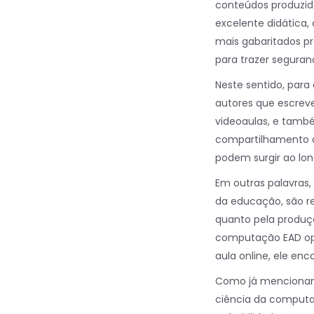
conteúdos produzid
excelente didática
mais gabaritados pro
para trazer seguran
Neste sentido, para
autores que escrev
videoaulas, e també
compartilhamento d
podem surgir ao lo
Em outras palavras
da educação, são re
quanto pela produç
computação EAD opt
aula online, ele en
Como já mencionamo
ciência da computa