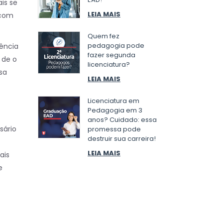
is se
LEIA MAIS
 com
Quem fez
pedagogia pode
ência
fazer segunda
 de o
licenciatura?
sa
LEIA MAIS
Licenciatura em
Pedagogia em 3
anos? Cuidado: essa
sário
promessa pode
destruir sua carreira!
LEIA MAIS
ais
e