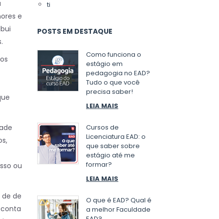
a
ti
ores e
ibui
POSTS EM DESTAQUE
.
Como funciona o
 os
estágio em
pedagogia no EAD?
Tudo o que você
precisa saber!
que
LEIA MAIS
dade
Cursos de
Licenciatura EAD: o
os,
que saber sobre
estágio até me
formar?
esso ou
LEIA MAIS
 de de
O que é EAD? Qual é
 conta
a melhor Faculdade
EAD?