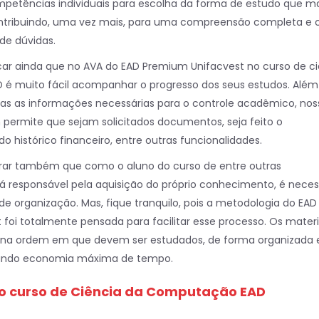
mpetências individuais para escolha da forma de estudo que ma
contribuindo, uma vez mais, para uma compreensão completa e
 de dúvidas.
car ainda que no AVA do EAD Premium Unifacvest no curso de ci
é muito fácil acompanhar o progresso dos seus estudos. Além
das as informações necessárias para o controle acadêmico, nos
permite que sejam solicitados documentos, seja feito o
istórico financeiro, entre outras funcionalidades.
brar também que como o aluno do curso de entre outras
rá responsável pela aquisição do próprio conhecimento, é neces
de organização. Mas, fique tranquilo, pois a metodologia do EAD
foi totalmente pensada para facilitar esse processo. Os materi
os na ordem em que devem ser estudados, de forma organizada 
onando economia máxima de tempo.
o curso de Ciência da Computação EAD