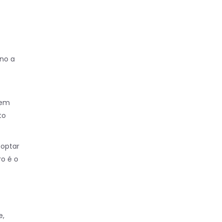
no a
uem
to
 optar
ro é o
e,